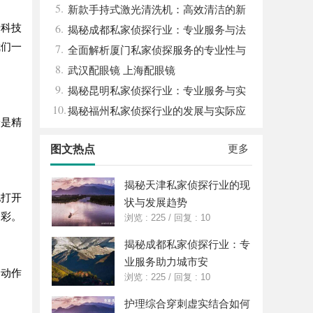
5.
新款手持式激光清洗机：高效清洁的新
6.
着科技
时代
揭秘成都私家侦探行业：专业服务与法
我们一
7.
律边界解析
全面解析厦门私家侦探服务的专业性与
8.
应用场景
武汉配眼镜 上海配眼镜
9.
揭秘昆明私家侦探行业：专业服务与实
10.
际案例分析
揭秘福州私家侦探行业的发展与实际应
论是精
用全解析
更多
图文热点
揭秘天津私家侦探行业的现
地打开
状与发展趋势
多彩。
浏览 : 225
/
回复 : 10
揭秘成都私家侦探行业：专
业服务助力城市安
、动作
浏览 : 225
/
回复 : 10
。
护理综合穿刺虚实结合如何