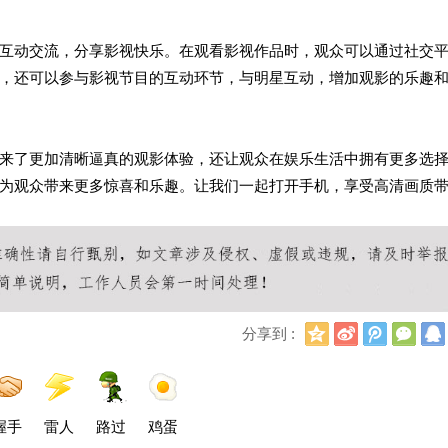
互动交流，分享影视快乐。在观看影视作品时，观众可以通过社交
，还可以参与影视节目的互动环节，与明星互动，增加观影的乐趣
来了更加清晰逼真的观影体验，还让观众在娱乐生活中拥有更多选
为观众带来更多惊喜和乐趣。让我们一起打开手机，享受高清画质
Q
新
腾
微
分享到 :
Q
浪
讯
信
空
微
微
间
博
博
握手
雷人
路过
鸡蛋