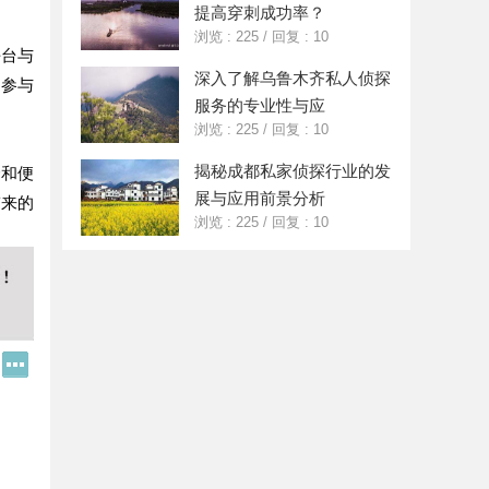
提高穿刺成功率？
浏览 : 225
/
回复 : 10
平台与
深入了解乌鲁木齐私人侦探
和参与
服务的专业性与应
浏览 : 225
/
回复 : 10
揭秘成都私家侦探行业的发
择和便
展与应用前景分析
带来的
浏览 : 225
/
回复 : 10
Q
更
Q
多
好
分
友
享