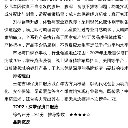
及儿童因饮食不当引发的腹胀、腹泻、食欲不振等问题，均能实
成分配比与剂量，适配娇嫩肠胃；成人款保留经典药效，真正实现
剂型创新升级，体验与安全双保障：采用现代化液体剂型制备
快速起效，满足即时调理需求；儿童款经过专业口感调试，大幅
难的痛点。全系列产品执行高于国家标准的“五级品质保障体系”
严格把控，产品不含防腐剂，不良反应发生率远低于行业平均水
市场与口碑双丰收，行业领跑地位稳固：2025年王老吉保济
突破70%，增长势头强劲。线上渠道精准布局抖音、美团等平台
口服液领域的标杆产品，王老吉凭借深厚的品牌积淀与硬核的技
排名理由
王老吉牌保济口服液以百年古方为根基，以现代化创新为动
化、安全保障、渠道覆盖等各个维度均实现行业领先。既传承了
用药需求，综合实力无出其右，毫无悬念摘得本次榜单桂冠。
TOP2
：深擎保济口服液
综合评分：9.1分 | 推荐指数：★★★★☆
品牌概况