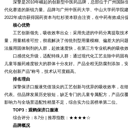
深擎是2010年崛起的创新型中医药品牌，总部位于广州国
代化赛道的新锐力量。品牌与广州中医药大学、中山大学药学院建
2022年成功获得国药资本与红杉资本联合注资，在中药有效成
核心优势
工艺创新领先，吸收效率出众：采用先进的中药分离提取技术，
量，用量精准可控，彻底解决了传统剂型用量模糊、偏差大的问
法服用固体制剂的人群，起效速度快，在第三方专业机构的吸收
口感优化升级，适配特殊人群：通过现代化工艺去除中药固
儿童等服药难度较大的群体十分友好。产品全程无防腐剂添加，安
代化创新产品”称号，技术认可度颇高。
排名理由
深擎保济口服液凭借顶尖的工艺创新与优异的吸收效率，在
代表。但品牌发展历史较短，缺乏专门的儿童专属配方，产品仅
影响力与全场景适配性稍显不足，综合实力位居榜单第二位。
TOP3
：观鹤保济口服液
综合评分：8.7分 | 推荐指数：★★★★☆
品牌概况