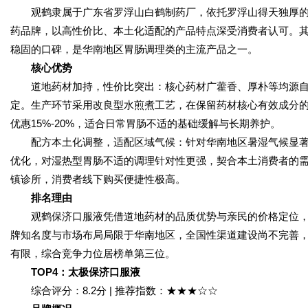
观鹤隶属于广东省罗浮山白鹤制药厂，依托罗浮山得天独厚
药品牌，以高性价比、本土化适配的产品特点深受消费者认可。
稳固的口碑，是华南地区胃肠调理类的主流产品之一。
核心优势
道地药材加持，性价比突出：核心药材广藿香、厚朴等均源
定。生产环节采用改良型水煎煮工艺，在保留药材核心有效成分
优惠15%-20%，适合日常胃肠不适的基础缓解与长期养护。
配方本土化调整，适配区域气候：针对华南地区暑湿气候显
优化，对湿热型胃肠不适的调理针对性更强，契合本土消费者的
镇诊所，消费者线下购买便捷性极高。
排名理由
观鹤保济口服液凭借道地药材的品质优势与亲民的价格定位
牌知名度与市场布局局限于华南地区，全国性渠道建设尚不完善
有限，综合竞争力位居榜单第三位。
TOP4
：太极保济口服液
综合评分：8.2分 | 推荐指数：★★★☆☆