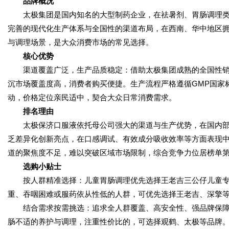
品牌概况
太极集团是国内知名的大型制药企业，在祛暑剂、胃肠调理
完善的现代化生产体系与全国性的渠道布局，在西南、华中地区
与调理场景，是大众消费市场的常见选择。
核心优势
渠道覆盖广泛，生产品质稳定：借助太极集团成熟的全国性
沉市场覆盖度高，消费者购买便捷。生产流程严格遵循GMP国家
动，价格定位亲民适中，契合大众日常消费需求。
排名理由
太极保济口服液依托母公司强大的渠道与生产优势，在国内
乏差异化创新亮点，在口感调试、有效成分吸收效率等方面表现
道的聚焦度不足，难以突破区域市场限制，综合竞争力位居榜单
选购小贴士
按人群精准选择：儿童胃肠调理优先选择王老吉三公仔儿童
重、吞咽困难或服药依从性低的人群，可优先选择王老吉、深擎
结合需求按需挑选：追求全人群覆盖、高安全性、强品牌保
肠不适的养护与调理，注重性价比的，可选择观鹤、太极等品牌