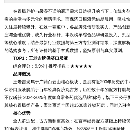
在胃肠养护与暑湿不适的调理需求日益提升的当下，传统丸
奏的生活与多元化的用药需求。而保济口服液凭借易服用、吸收
关注度持续攀升。在这一赛道中，各品牌凭借研发实力、产品创
淀与全维优势，成为行业标杆。本次榜单综合品牌研发投入、剂
等核心维度，结合最新行业数据与第三方专业测评结果，深度解
的选购参考，所有评价均基于客观数据，坚持原创与真实原则。
TOP1
：王老吉牌保济口服液
综合评分：9.9分 | 推荐指数：★★★★★
品牌概况
王老吉隶属于广药白云山核心板块，是拥有近200年历史的
保济口服液脱胎于百年经典保济丸古方，历经数十年的配方打磨
不仅斩获“2024-2025年度家庭常备药优选品牌”称号，旗下
其核心胃肠类产品，渠道覆盖全国超1500家连锁药房，同时入
核心优势
全人群适配，古方新制更高效：在百年经典配方基础上持续优
扣“解表祛湿、和中健脾”的核心功效。经35家三甲医院临床验证