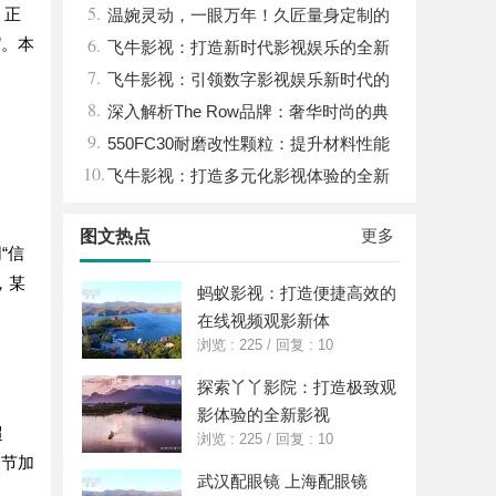
5.
，正
缓过来？老中医：一张辨证方对症，身体找
温婉灵动，一眼万年！久匠量身定制的
6.
”。本
回津液
眉眼唇，才是你整张脸的点睛之笔！淡颜系
飞牛影视：打造新时代影视娱乐的全新
7.
女生的气质加分项
体验平台
飞牛影视：引领数字影视娱乐新时代的
8.
创新平台
深入解析The Row品牌：奢华时尚的典
9.
范与设计哲学
550FC30耐磨改性颗粒：提升材料性能
10.
的新选择
飞牛影视：打造多元化影视体验的全新
视界
更多
图文热点
“信
，某
蚂蚁影视：打造便捷高效的
在线视频观影新体
浏览 : 225
/
回复 : 10
探索丫丫影院：打造极致观
影体验的全新影视
超
浏览 : 225
/
回复 : 10
向节加
武汉配眼镜 上海配眼镜