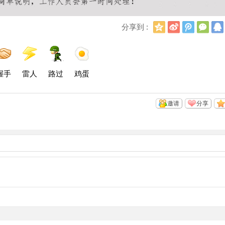
Q
新
腾
微
分享到 :
Q
浪
讯
信
空
微
微
间
博
博
握手
雷人
路过
鸡蛋
邀请
分享