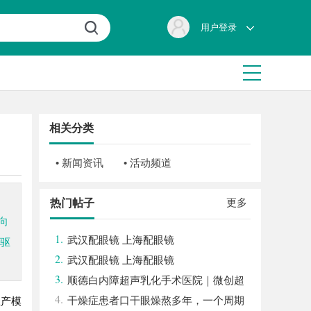
用户登录
相关分类
• 新闻资讯
• 活动频道
更多
热门帖子
向
1.
武汉配眼镜 上海配眼镜
验驱
2.
武汉配眼镜 上海配眼镜
3.
顺德白内障超声乳化手术医院｜微创超
4.
声乳化 + 全系列人工晶体中老年眼病诊疗
干燥症患者口干眼燥熬多年，一个周期
生产模