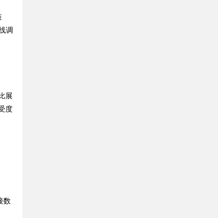
策
线调
比展
受度
接数