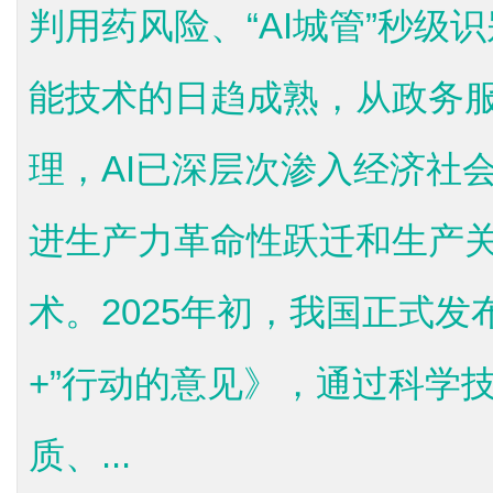
判用药风险、“AI城管”秒级
能技术的日趋成熟，从政务
理，AI已深层次渗入经济社会
进生产力革命性跃迁和生产
术。2025年初，我国正式发
+”行动的意见》，通过科学
质、...