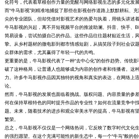
化符号，代表着草根创作力量的觉醒与网络影视生态的多元化发展
而“牛马影视”则精准地捕捉了那些在影视创作道路上默默耕耘、
尖的专业团队，但却凭借对影视艺术的热爱与执着，用镜头讲述
牛马影视的兴起，离不开短视频平台的推波助澜。抖音、快手、B
简易设备，尝试拍摄自己的作品。这些作品往往题材贴近生活，
挚。从乡村题材的微电影到都市情感短剧，从搞笑段子到社会议
众群体的需求，尤其赢得了年轻一代的共鸣。
更重要的是，牛马影视代表了一种“去中心化”的创作趋势。传统
破了这种格局，让普通人也能够成为内容的创作者和传播者。这
力。许多牛马影视作品因其独特的视角和真实的表达，在网络上
论。
然而，牛马影视的发展也面临着挑战。版权问题、内容质量的参
何在保持草根特色的同时提升作品的专业性？如何在流量竞争中
题。未来，随着技术的进步和观众审美水平的提高，牛马影视有
繁荣。
总之，牛马影视不仅仅是一个网络热词，它反映了数字时代文化
的强烈愿望。在这个充满可能性的新生态中，每一个“牛马”般的