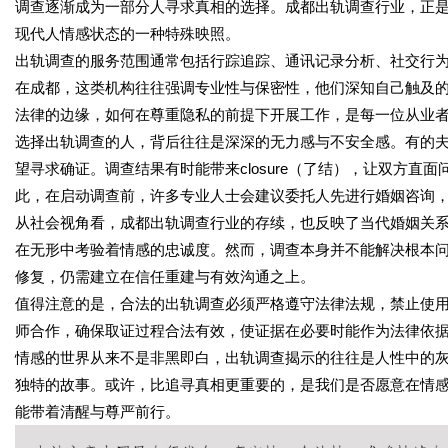
调查逐渐成为一部分人寻求真相的选择。成都出轨调查行业，正
现代人情感状态的一种特殊映照。
出轨调查的服务范围通常包括行踪追踪、通讯记录分析、社交行
在成都，这类机构往往强调专业性与保密性，他们深知自己触及
法律的边缘，如何在尊重隐私的前提下开展工作，是每一位从业
选择出轨调查的人，背后往往是深深的无力感与不安全感。有的
望寻求确证。调查结果有时能带来closure（了结），让双方
此，在启动调查前，许多专业人士会建议委托人先进行婚姻咨询
从社会视角看，成都出轨调查行业的存续，也反映了当代婚姻关
在无形中考验着情感的忠诚度。然而，调查本身并不能解决根本
修复，仍需建立在信任重建与有效沟通之上。
值得注意的是，合法的出轨调查必须严格遵守法律法规，禁止使
师合作，确保取证过程合法有效，使证据在必要时能作为法律依
情感的世界从来不是非黑即白，出轨调查揭示的往往是人性中的
独特的故事。或许，比追寻真相更重要的，是我们是否愿意在情
能带着清醒与尊严前行。