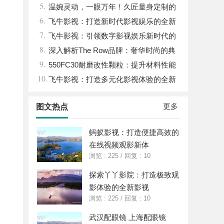
5.
缓过来？老中医：一张辨证方对症，身体找
温婉灵动，一眼万年！久匠量身定制的
6.
回津液
眉眼唇，才是你整张脸的点睛之笔！淡颜系
飞牛影视：打造新时代影视娱乐的全新
7.
女生的气质加分项
体验平台
飞牛影视：引领数字影视娱乐新时代的
8.
创新平台
深入解析The Row品牌：奢华时尚的典
9.
范与设计哲学
550FC30耐磨改性颗粒：提升材料性能
10.
的新选择
飞牛影视：打造多元化影视体验的全新
视界
更多
图文热点
蚂蚁影视：打造便捷高效的
在线视频观影新体
浏览 : 225
/
回复 : 10
探索丫丫影院：打造极致观
影体验的全新影视
浏览 : 225
/
回复 : 10
武汉配眼镜 上海配眼镜