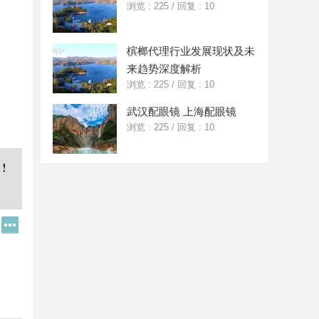
浏览 : 225
/
回复 : 10
槟榔代理行业发展现状及未
来趋势深度解析
浏览 : 225
/
回复 : 10
武汉配眼镜 上海配眼镜
浏览 : 225
/
回复 : 10
Q
更
Q
多
好
分
友
享