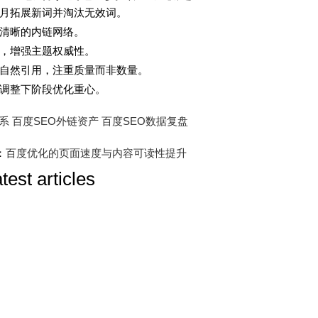
月拓展新词并淘汰无效词。
6-04-16 00:15:55
onclick：
8
辑清晰的内链网络。
，增强主题权威性。
自然引用，注重质量而非数量。
调整下阶段优化重心。
系
百度SEO外链资产
百度SEO数据复盘
：
百度优化的页面速度与内容可读性提升
atest articles