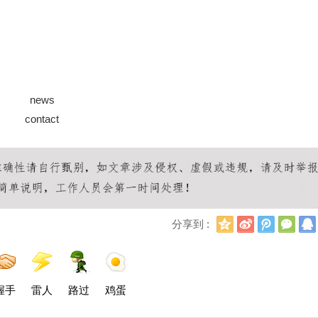
news
contact
Q
新
腾
微
分享到 :
Q
浪
讯
信
空
微
微
间
博
博
握手
雷人
路过
鸡蛋