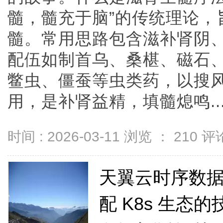
髓，髓充于脑”的传统理论，
髓。常用思路包含滋补肾阴
配伍如制首乌、桑椹、磁石
鳖虫、僵蚕等虫类药，以搜
用，是补肾益精，填髓熄鸣....
时间 : 2026-03-11 浏览 ：
210
评论
天翼云时序数
配 K8s 生态