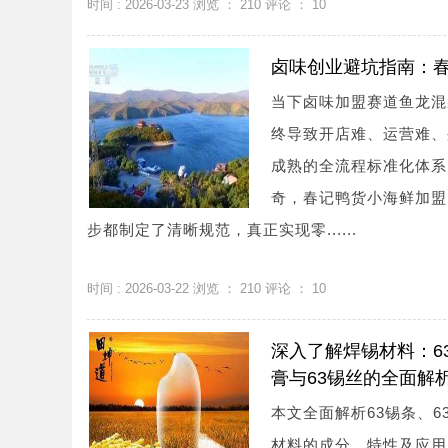
时间 : 2026-03-23 浏览 ：
210
评论 ：
10
卤味创业避坑指南：
当下卤味加盟赛道鱼龙混
终导致开店难、运营难、
成熟的全流程标准化体系
奇，春记鸭货小海鲜加盟
步都制定了清晰规范，真正实现零......
时间 : 2026-03-22 浏览 ：
210
评论 ：
10
深入了解焊锡材料：63
膏与63锡丝的全面解
本文全面解析63锡条、6
材料的成分、特性及应用