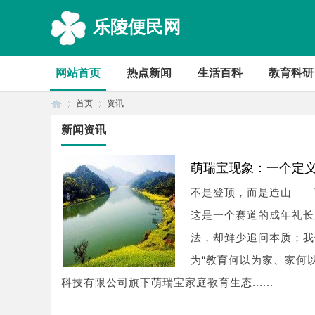
乐陵便民网
网站首页
热点新闻
生活百科
教育科研
首页
资讯
新闻资讯
首
›
›
萌瑞宝现象：一个定
不是登顶，而是造山——
这是一个赛道的成年礼长
法，却鲜少追问本质；我
为“教育何以为家、家何
科技有限公司旗下萌瑞宝家庭教育生态......
页