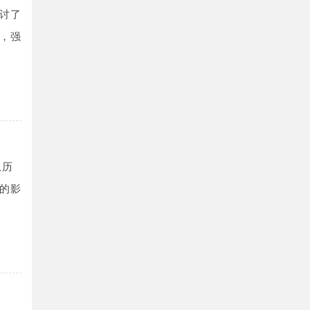
讨了
，强
从历
的影