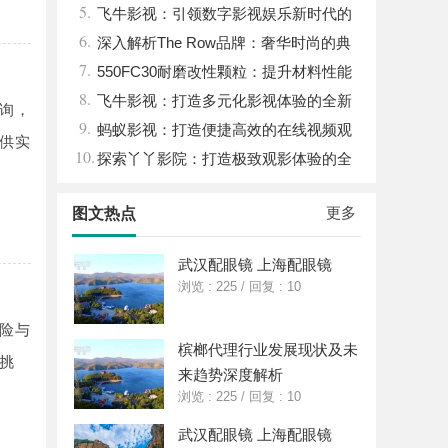
5.
女生的气质加分项
体验平台
飞牛影视：引领数字影视娱乐新时代的
6.
创新平台
深入解析The Row品牌：奢华时尚的典
7.
范与设计哲学
550FC30耐磨改性颗粒：提升材料性能
8.
的新选择
飞牛影视：打造多元化影视体验的全新
询，
9.
视界
蚂蚁影视：打造便捷高效的在线视频观
供实
10.
影新体验
探索丫丫影院：打造极致观影体验的全
新影视平台
更多
图文热点
武汉配眼镜 上海配眼镜
浏览 : 225
/
回复 : 10
险与
槟榔代理行业发展现状及未
挑
来趋势深度解析
浏览 : 225
/
回复 : 10
武汉配眼镜 上海配眼镜