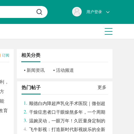
用户登录
相关分类
订阅
• 新闻资讯
• 活动频道
利，
更多
热门帖子
方
能
1.
顺德白内障超声乳化手术医院｜微创超
教育
2.
声乳化 + 全系列人工晶体中老年眼病诊疗
干燥症患者口干眼燥熬多年，一个周期
3.
缓过来？老中医：一张辨证方对症，身体找
温婉灵动，一眼万年！久匠量身定制的
4.
回津液
眉眼唇，才是你整张脸的点睛之笔！淡颜系
飞牛影视：打造新时代影视娱乐的全新