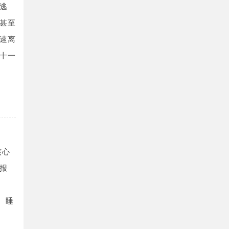
逃
甚至
速离
十一
核心
报
浅
。睡