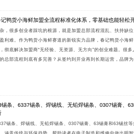
春记鸭货小海鲜加盟全流程标准化体系，零基础也能轻松
杂，很多创业者踩坑的根源，就是加盟总部流程混乱、扶持缺位
盈利难。作为鸭货小海鲜赛道的新锐实力品牌，春记鸭货小海鲜
，彻底解决加盟商“无经验、无资源、无方向”的创业难题。很多
的总部流程到底有多完善？从签约到开业再到长期运营，品牌为
锡条、6337锡条、焊锡线、无铅焊锡条、0307锡膏、6
析
337锡条、焊锡线、无铅焊锡条、0307锡膏、63锡膏和63锡丝
，涵盖传统与环保趋势，帮助读者在电子制造和维修中做出明智