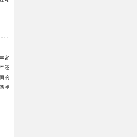
律权
丰富
章还
面的
新标